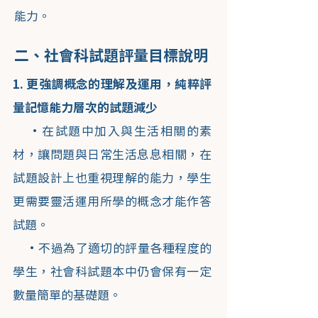
能力。
二、社會科試題評量目標說明
1. 更強調概念的理解及運用，純粹評
量記憶能力層次的試題減少
・在試題中加入與生活相關的素
材，讓問題與日常生活息息相關，在
試題設計上也重視理解的能力，學生
更需要靈活運用所學的概念才能作答
試題。
・不過為了適切的評量各種程度的
學生，社會科試題本中仍會保有一定
數量簡單的基礎題。