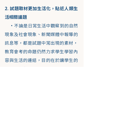
2. 試題取材更加生活化，貼近人類生
活相關議題
・不論是日常生活中觀察到的自然
現象及社會現象、新聞媒體中報導的
訊息等，都是試題中常出現的素材，
教育會考的命題仍然力求學生學習內
容與生活的連結，目的在於讓學生的
學習更有意義。
・近年教育會考的取材也加入了對
於社會公共議題的關注及全球環境的
關懷，希望能藉此引導學生更關心我
們所處的社會和全球相關議題，而非
只是埋首專注於與自身相關的學習內